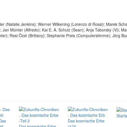
er (Natalie Jenkins); Werner Wilkening (Lorenzo di Rossi); Marek Sch
; Jan Münter (Alfredo); Kai E. A. Schulz (Sean); Anja Taborsky (Vi); Ma
ter); Resi Özel (Brittany); Stephanie Preis (Computerstimme); Jörg Buc
Starfa
 Das
Das kosmische Erbe
it
Das kosmische Erbe
(1/2)