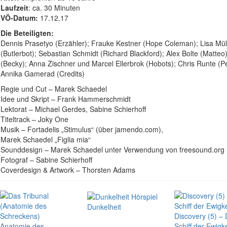
Laufzeit
: ca. 30 Minuten
VÖ-Datum:
17.12.17
Die Beteiligten:
Dennis Prasetyo (Erzähler); Frauke Kestner (Hope Coleman); Lisa Müll
(Butlerbot); Sebastian Schmidt (Richard Blackford); Alex Bolte (Matteo)
(Becky); Anna Zischner und Marcel Ellerbrok (Hobots); Chris Runte (Pe
Annika Gamerad (Credits)
Regie und Cut – Marek Schaedel
Idee und Skript – Frank Hammerschmidt
Lektorat – Michael Gerdes, Sabine Schierhoff
Titeltrack – Joky One
Musik – Fortadelis „Stimulus“ (über jamendo.com),
Marek Schaedel „Figlia mia“
Sounddesign – Marek Schaedel unter Verwendung von freesound.org
Fotograf – Sabine Schierhoff
Coverdesign & Artwork – Thorsten Adams
Dunkelheit
Discovery (5) –
Anatomie des
Schiff der Ewigke