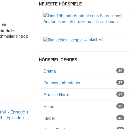
NEUESTE HÖRSPIELE
Anatomie des Schreckens – Das Tribunal
aedel
rie Bolte
hmüller (Intro);
Dunkelheit
HÖRSPIEL GENRES
Drama
30
Fantasy / Abenteuer
27
Grusel / Horror
67
Humor
22
ll – Episode 1
Kinder
48