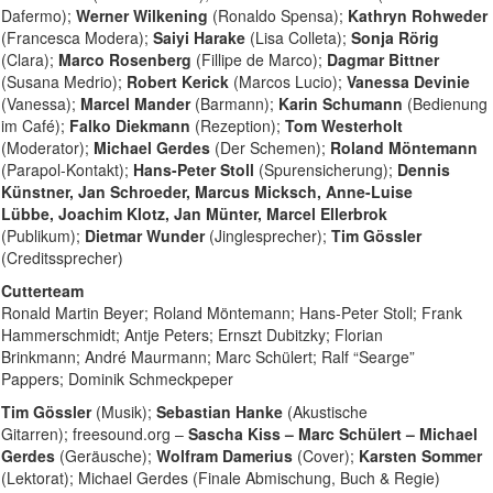
Dafermo);
Werner Wilkening
(Ronaldo Spensa);
Kathryn Rohweder
(Francesca Modera);
Saiyi Harake
(Lisa Colleta);
Sonja Rörig
(Clara);
Marco Rosenberg
(Fillipe de Marco);
Dagmar Bittner
(Susana Medrio);
Robert Kerick
(Marcos Lucio);
Vanessa Devinie
(Vanessa);
Marcel Mander
(Barmann);
Karin Schumann
(Bedienung
im Café);
Falko Diekmann
(Rezeption);
Tom Westerholt
(Moderator);
Michael Gerdes
(Der Schemen);
Roland Möntemann
(Parapol-Kontakt);
Hans-Peter Stoll
(Spurensicherung);
Dennis
Künstner, Jan Schroeder, Marcus Micksch, Anne-Luise
Lübbe, Joachim Klotz, Jan Münter, Marcel Ellerbrok
(Publikum);
Dietmar Wunder
(Jinglesprecher);
Tim Gössler
(Creditssprecher)
Cutterteam
Ronald Martin Beyer; Roland Möntemann; Hans-Peter Stoll; Frank
Hammerschmidt; Antje Peters; Ernszt Dubitzky; Florian
Brinkmann; André Maurmann; Marc Schülert; Ralf “Searge”
Pappers; Dominik Schmeckpeper
Tim Gössler
(Musik);
Sebastian Hanke
(Akustische
Gitarren); freesound.org –
Sascha Kiss – Marc Schülert – Michael
Gerdes
(Geräusche);
Wolfram Damerius
(Cover);
Karsten Sommer
(Lektorat); Michael Gerdes (Finale Abmischung, Buch & Regie)