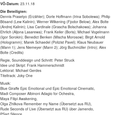
VÖ-Datum:
23.11.18
Die Beteiligten:
Dennis Prasetyo (Erzähler); Dorle Hoffmann (Irina Sobolewa); Philip
Bösand (Lew Kalinin); Werner Wilkening (Fjodor Below); Alex Bolte
(Andrej Kalinin); Lisa Cardinale (Grascha Bolschakowa); Johanna
Ehrlich (Aljona Lasarewa); Frank Keiler (Boris); Michael Vogelmann
(Igor Sorokin); Benedict Benken (Mischa Morosow); Birgit Arnold
(Hologramm); Marek Schaedel (Polizist Pavel); Klaus Neubauer
(Mann 1); Jens Niemeyer (Mann 2); Jörg Buchmüller (Intro); Alex
Bolte (Credits)
Regie, Sounddesign und Schnitt: Peter Struck
Idee und Skript: Frank Hammerschmidt
Lektorat: Michael Gerdes
Titeltrack: Joky One
Musik:
Blue Giraffe Epic Emotional und Epic Emotional Cinematic,
Madi Composer Albinoni Adagio for Ochestra,
Maya Filipi Awakening,
Olga Zhilkova Remember my Name (Übersetzt aus RU),
Rude Seconds of Live (Übersetzt aus RU) über Jamendo,
PSart Silence