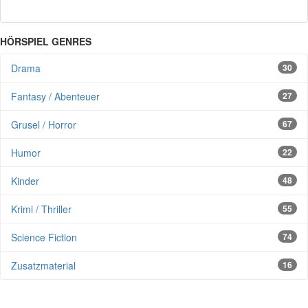
HÖRSPIEL GENRES
Drama
30
Fantasy / Abenteuer
27
Grusel / Horror
67
Humor
22
Kinder
48
Krimi / Thriller
55
Science Fiction
74
Zusatzmaterial
16