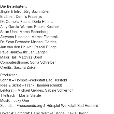
Die Beteiligten:
Jingle & Intro: Jörg Buchmüller
Erzähler: Dennis Prasetyo
Dr. Cornelia Fuchs: Dorle Hoffmann
Amy Garcia-Warren: Frauke Kestner
Selim Ünal: Marco Rosenberg
Akiyama Hinamori: Marcel Ellerbrok
Dr. Scott Edwards: Michael Gerdes
Jan van den Heuvel: Pascal Runge
Pavel Jankowski: Jan Langer
Major Hall: Matthias Ubert
Computerstimme: Sonja Schreiber
Credits: Sascha Zoike
Produktion:
Schnitt – Hörspiel-Werkstatt Bad Hersfeld
Idee & Skript – Frank Hammerschmidt
Lektorat – Michael Gerdes, Sabine Schierhoff
Titeltrack – Martin Stelzle
Musik – Joky One
Sounds – Freesounds.org & Hörspiel-Werkstatt Bad Hersfeld
Cover A: Fotograf: Heiko Warnke, Model: Kayla Davion