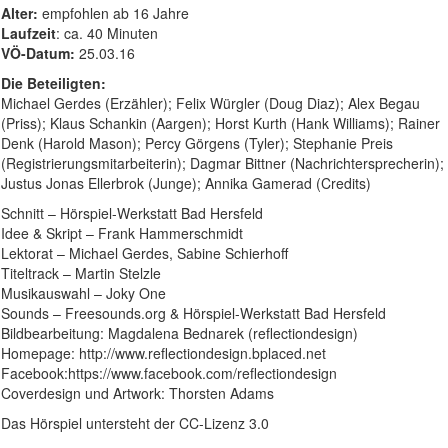
Alter:
empfohlen ab 16 Jahre
Laufzeit
: ca. 40 Minuten
VÖ-Datum:
25.03.16
Die Beteiligten:
Michael Gerdes (Erzähler); Felix Würgler (Doug Diaz); Alex Begau
(Priss); Klaus Schankin (Aargen); Horst Kurth (Hank Williams); Rainer
Denk (Harold Mason); Percy Görgens (Tyler); Stephanie Preis
(Registrierungsmitarbeiterin); Dagmar Bittner (Nachrichtersprecherin);
Justus Jonas Ellerbrok (Junge); Annika Gamerad (Credits)
Schnitt – Hörspiel-Werkstatt Bad Hersfeld
Idee & Skript – Frank Hammerschmidt
Lektorat – Michael Gerdes, Sabine Schierhoff
Titeltrack – Martin Stelzle
Musikauswahl – Joky One
Sounds – Freesounds.org & Hörspiel-Werkstatt Bad Hersfeld
Bildbearbeitung: Magdalena Bednarek (reflectiondesign)
Homepage: http://www.reflectiondesign.bplaced.net
Facebook:https://www.facebook.com/reflectiondesign
Coverdesign und Artwork: Thorsten Adams
Das Hörspiel untersteht der CC-Lizenz 3.0