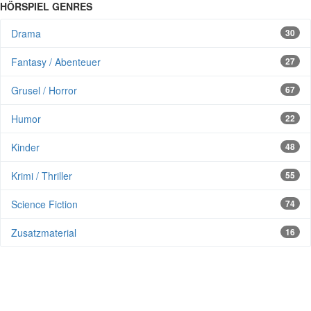
HÖRSPIEL GENRES
Drama
30
Fantasy / Abenteuer
27
Grusel / Horror
67
Humor
22
Kinder
48
Krimi / Thriller
55
Science Fiction
74
Zusatzmaterial
16