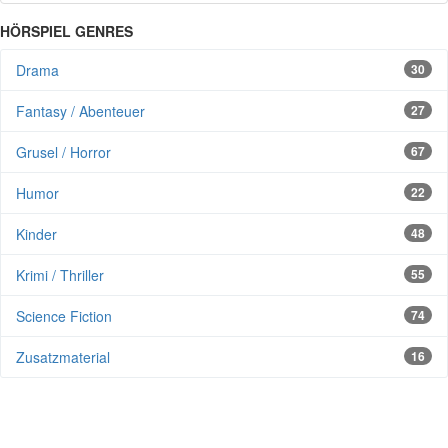
HÖRSPIEL GENRES
Drama
30
Fantasy / Abenteuer
27
Grusel / Horror
67
Humor
22
Kinder
48
Krimi / Thriller
55
Science Fiction
74
Zusatzmaterial
16