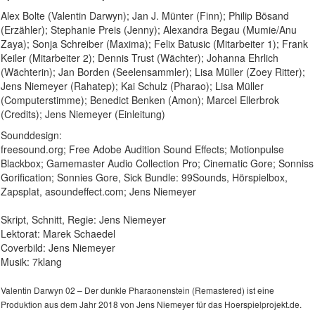
Alex Bolte (Valentin Darwyn); Jan J. Münter (Finn); Philip Bösand
(Erzähler); Stephanie Preis (Jenny); Alexandra Begau (Mumie/Anu
Zaya); Sonja Schreiber (Maxima); Felix Batusic (Mitarbeiter 1); Frank
Keiler (Mitarbeiter 2); Dennis Trust (Wächter); Johanna Ehrlich
(Wächterin); Jan Borden (Seelensammler); Lisa Müller (Zoey Ritter);
Jens Niemeyer (Rahatep); Kai Schulz (Pharao); Lisa Müller
(Computerstimme); Benedict Benken (Amon); Marcel Ellerbrok
(Credits); Jens Niemeyer (Einleitung)
Sounddesign:
freesound.org; Free Adobe Audition Sound Effects; Motionpulse
Blackbox; Gamemaster Audio Collection Pro; Cinematic Gore; Sonniss
Gorification; Sonnies Gore, Sick Bundle: 99Sounds, Hörspielbox,
Zapsplat, asoundeffect.com; Jens Niemeyer
Skript, Schnitt, Regie: Jens Niemeyer
Lektorat: Marek Schaedel
Coverbild: Jens Niemeyer
Musik: 7klang
Valentin Darwyn 02 – Der dunkle Pharaonenstein (Remastered) ist eine
Produktion aus dem Jahr 2018 von Jens Niemeyer für das Hoerspielprojekt.de.