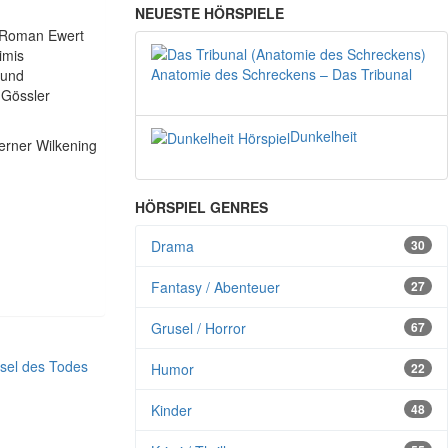
NEUESTE HÖRSPIELE
; Roman Ewert
imis
Anatomie des Schreckens – Das Tribunal
 und
 Gössler
Dunkelheit
erner Wilkening
HÖRSPIEL GENRES
Drama
30
Fantasy / Abenteuer
27
Grusel / Horror
67
nsel des Todes
Humor
22
Kinder
48