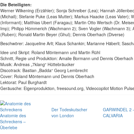
Die Beteiligten:
Werner Wilkening (Erzähler); Sonja Schreiber (Lea); Hannah Jöllenbec
(Michail); Stefanie Puke (Leas Mutter); Markus Haacke (Leas Vater);
(Informant); Matthias Ubert (Faragau); Martin Otto Wertsch (Dr. Mei
Imp); Philipp Hümmerich (Wachmann 2); Sven Vogler (Wachmann 3); Ama
(Ruben); Ronald Martin Beyer (Ghul); Dennis Oberhach (Diverse)
Beschwörer: Jacqueline Arlt; Klaus Schankin; Marianne Häberli; Sasch
Idee und Skript: Roland Möntemann und Martin Rühl
Schnitt, Regie und Produktion: Amalie Bormann und Dennis Oberhach
Musik: Andreas „7klang“ Hüttebräucker
Discotrack: Bastian „Badda“ Georg Lembrecht
Cover: Roland Möntemann und Dennis Oberhach
Lektorat: Paul Burghardt
Geräusche: Eigenproduktion, freesound.org, Videocopilot Motion Puls
Der Todeskutscher
GARWINDEL 2 
Anatomie des
von London
CALVARIA
Schreckens –
Überlebe