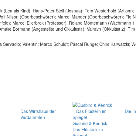
k (Lea als Kind); Hans-Peter Stoll (Joshua); Tom Westerhold (Artjom)
 Wolf Nilson (Oberbeschwörer); Marcel Mander (Oberbeschwörer); Flo N
senfeld); Marcel Ellerbrok (Professor); Roland Möntemann (Wachmann 1
lie Bormann (Angestellte und Okkultist1); Valravn (Okkultist 2); Tim
a Servadio; Valentin; Marco Schuldt; Pascal Runge; Chris Karwatzki; W
e
–
Das Wirtshaus der
Die I
Verdammten
Gusbird & Kenrick –
Das Flüstern im
Spiegel