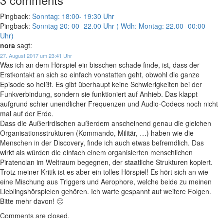
Pingback:
Sonntag: 18:00- 19:30 Uhr
Pingback:
Sonntag 20: 00- 22.00 Uhr ( Wdh: Montag: 22.00- 00:00
Uhr)
nora
sagt:
27. August 2017 um 23:41 Uhr
Was ich an dem Hörspiel ein bisschen schade finde, ist, dass der
Erstkontakt an sich so einfach vonstatten geht, obwohl die ganze
Episode so heißt. Es gibt überhaupt keine Schwierigkeiten bei der
Funkverbindung, sondern sie funktioniert auf Anhieb. Das klappt
aufgrund schier unendlicher Frequenzen und Audio-Codecs noch nicht
mal auf der Erde.
Dass die Außerirdischen außerdem anscheinend genau die gleichen
Organisationsstrukturen (Kommando, Militär, …) haben wie die
Menschen in der Discovery, finde ich auch etwas befremdlich. Das
wirkt als würden die einfach einem organisierten menschlichen
Piratenclan im Weltraum begegnen, der staatliche Strukturen kopiert.
Trotz meiner Kritik ist es aber ein tolles Hörspiel! Es hört sich an wie
eine Mischung aus Triggers und Aerophore, welche beide zu meinen
Lieblingshörspielen gehören. Ich warte gespannt auf weitere Folgen.
Bitte mehr davon! 🙂
Comments are closed.