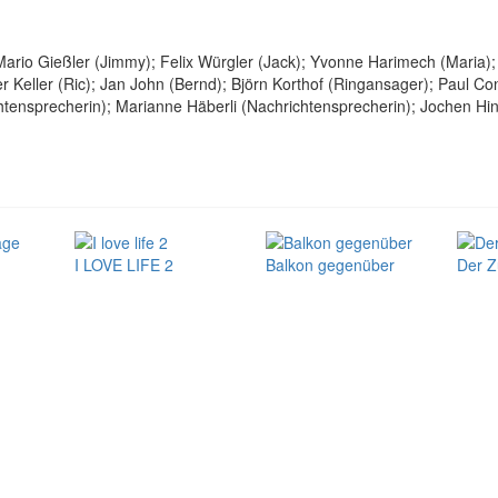
rio Gießler (Jimmy); Felix Würgler (Jack); Yvonne Harimech (Maria); 
 Keller (Ric); Jan John (Bernd); Björn Korthof (Ringansager); Paul Con
htensprecherin); Marianne Häberli (Nachrichtensprecherin); Jochen Hin
I LOVE LIFE 2
Balkon gegenüber
Der Z