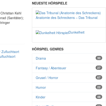
NEUESTE HÖRSPIELE
Christian Kehl
Anatomie des Schreckens – Das Tribunal
rad (Sanitäter);
tringer
Dunkelheit
HÖRSPIEL GENRES
ufluchtsort
Drama
30
Fantasy / Abenteuer
27
Grusel / Horror
67
Humor
22
Kinder
48