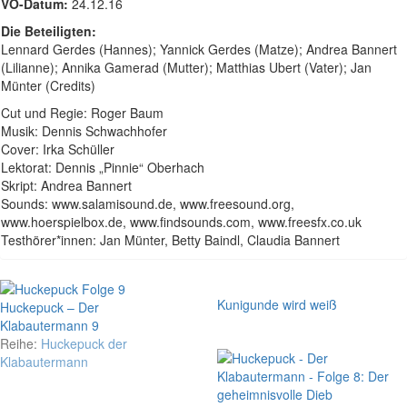
VÖ-Datum:
24.12.16
Die Beteiligten:
Lennard Gerdes (Hannes); Yannick Gerdes (Matze); Andrea Bannert
(Lilianne); Annika Gamerad (Mutter); Matthias Ubert (Vater); Jan
Münter (Credits)
Cut und Regie: Roger Baum
Musik: Dennis Schwachhofer
Cover: Irka Schüller
Lektorat: Dennis „Pinnie“ Oberhach
Skript: Andrea Bannert
Sounds: www.salamisound.de, www.freesound.org,
www.hoerspielbox.de, www.findsounds.com, www.freesfx.co.uk
Testhörer*innen: Jan Münter, Betty Baindl, Claudia Bannert
Kunigunde wird weiß
Huckepuck – Der
Klabautermann 9
Reihe:
Huckepuck der
Klabautermann