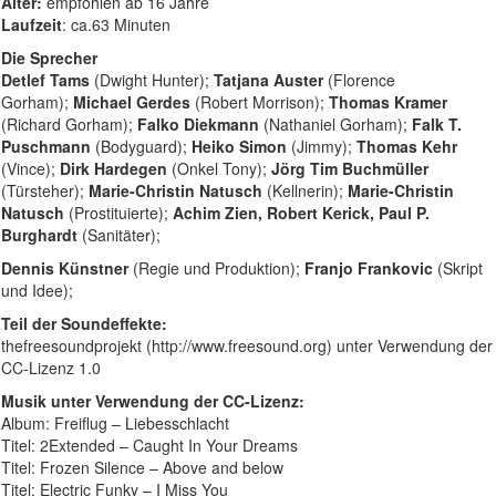
Alter:
empfohlen ab 16 Jahre
Laufzeit
: ca.63 Minuten
Die Sprecher
Detlef Tams
(Dwight Hunter);
Tatjana Auster
(Florence
Gorham);
Michael Gerdes
(Robert Morrison);
Thomas Kramer
(Richard Gorham);
Falko Diekmann
(Nathaniel Gorham);
Falk T.
Puschmann
(Bodyguard);
Heiko Simon
(Jimmy);
Thomas Kehr
(Vince);
Dirk Hardegen
(Onkel Tony);
Jörg Tim Buchmüller
(Türsteher);
Marie-Christin Natusch
(Kellnerin);
Marie-Christin
Natusch
(Prostituierte);
Achim Zien, Robert Kerick, Paul P.
Burghardt
(Sanitäter);
Dennis Künstner
(Regie und Produktion);
Franjo Frankovic
(Skript
und Idee);
Teil der Soundeffekte:
thefreesoundprojekt (http://www.freesound.org) unter Verwendung der
CC-Lizenz 1.0
Musik unter Verwendung der CC-Lizenz:
Album: Freiflug – Liebesschlacht
Titel: 2Extended – Caught In Your Dreams
Titel: Frozen Silence – Above and below
Titel: Electric Funky – I Miss You