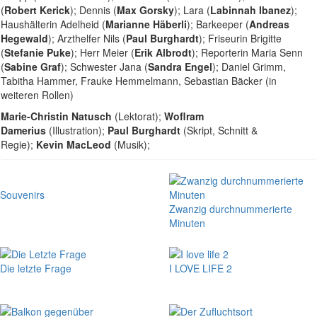
(
Robert Kerick
); Dennis (
Max Gorsky
); Lara (
Labinnah Ibanez
);
Haushälterin Adelheid (
Marianne Häberli
); Barkeeper (
Andreas
Hegewald
); Arzthelfer Nils (
Paul Burghardt
); Friseurin Brigitte
(
Stefanie Puke
); Herr Meier (
Erik Albrodt
); Reporterin Maria Senn
(
Sabine Graf
); Schwester Jana (
Sandra Engel
); Daniel Grimm,
Tabitha Hammer, Frauke Hemmelmann, Sebastian Bäcker (in
weiteren Rollen)
Marie-Christin Natusch
(Lektorat);
Woflram
Damerius
(Illustration);
Paul Burghardt
(Skript, Schnitt &
Regie);
Kevin MacLeod
(Musik);
Souvenirs
Zwanzig durchnummerierte
Minuten
Die letzte Frage
I LOVE LIFE 2