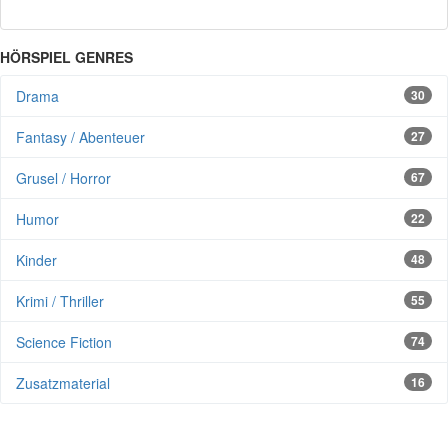
HÖRSPIEL GENRES
Drama
30
Fantasy / Abenteuer
27
Grusel / Horror
67
Humor
22
Kinder
48
Krimi / Thriller
55
Science Fiction
74
Zusatzmaterial
16