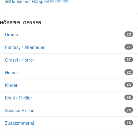
Dunkelheit
HÖRSPIEL GENRES
Drama
30
Fantasy / Abenteuer
27
Grusel / Horror
67
Humor
22
Kinder
48
Krimi / Thriller
55
Science Fiction
74
Zusatzmaterial
16