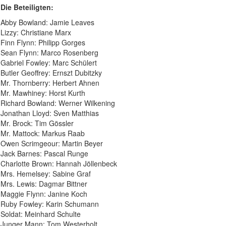
Die Beteiligten:
Abby Bowland: Jamie Leaves
Lizzy: Christiane Marx
Finn Flynn: Philipp Gorges
Sean Flynn: Marco Rosenberg
Gabriel Fowley: Marc Schülert
Butler Geoffrey: Ernszt Dubitzky
Mr. Thornberry: Herbert Ahnen
Mr. Mawhiney: Horst Kurth
Richard Bowland: Werner Wilkening
Jonathan Lloyd: Sven Matthias
Mr. Brock: Tim Gössler
Mr. Mattock: Markus Raab
Owen Scrimgeour: Martin Beyer
Jack Barnes: Pascal Runge
Charlotte Brown: Hannah Jöllenbeck
Mrs. Hemelsey: Sabine Graf
Mrs. Lewis: Dagmar Bittner
Maggie Flynn: Janine Koch
Ruby Fowley: Karin Schumann
Soldat: Meinhard Schulte
Junger Mann: Tom Westerholt