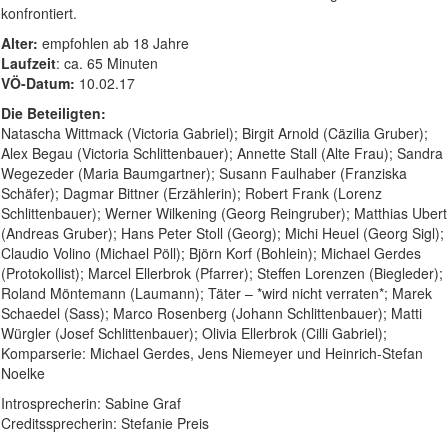
konfrontiert.
Alter:
empfohlen ab 18 Jahre
Laufzeit
: ca. 65 Minuten
VÖ-Datum:
10.02.17
Die Beteiligten:
Natascha Wittmack (Victoria Gabriel); Birgit Arnold (Cäzilia Gruber);
Alex Begau (Victoria Schlittenbauer); Annette Stall (Alte Frau); Sandra
Wegezeder (Maria Baumgartner); Susann Faulhaber (Franziska
Schäfer); Dagmar Bittner (Erzählerin); Robert Frank (Lorenz
Schlittenbauer); Werner Wilkening (Georg Reingruber); Matthias Ubert
(Andreas Gruber); Hans Peter Stoll (Georg); Michi Heuel (Georg Sigl);
Claudio Volino (Michael Pöll); Björn Korf (Bohlein); Michael Gerdes
(Protokollist); Marcel Ellerbrok (Pfarrer); Steffen Lorenzen (Biegleder);
Roland Möntemann (Laumann); Täter – *wird nicht verraten*; Marek
Schaedel (Sass); Marco Rosenberg (Johann Schlittenbauer); Matti
Würgler (Josef Schlittenbauer); Olivia Ellerbrok (Cilli Gabriel);
Komparserie: Michael Gerdes, Jens Niemeyer und Heinrich-Stefan
Noelke
Introsprecherin: Sabine Graf
Creditssprecherin: Stefanie Preis