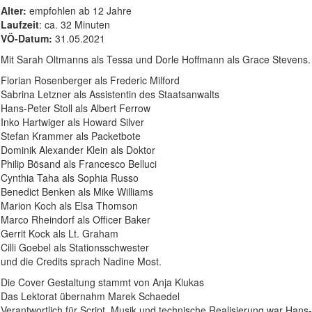
Alter:
empfohlen ab 12 Jahre
Laufzeit
: ca. 32 Minuten
VÖ-Datum:
31.05.2021
Mit Sarah Oltmanns als Tessa und Dorle Hoffmann als Grace Stevens.
Florian Rosenberger als Frederic Milford
Sabrina Letzner als Assistentin des Staatsanwalts
Hans-Peter Stoll als Albert Ferrow
Inko Hartwiger als Howard Silver
Stefan Krammer als Packetbote
Dominik Alexander Klein als Doktor
Philip Bösand als Francesco Belluci
Cynthia Taha als Sophia Russo
Benedict Benken als Mike Williams
Marion Koch als Elsa Thomson
Marco Rheindorf als Officer Baker
Gerrit Kock als Lt. Graham
Cilli Goebel als Stationsschwester
und die Credits sprach Nadine Most.
Die Cover Gestaltung stammt von Anja Klukas
Das Lektorat übernahm Marek Schaedel
Verantwortlich für Script, Musik und technische Realisierung war Hans-