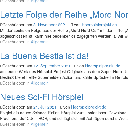
Geschrieben in
Allgemein
Letzte Folge der Reihe „Mord Nor
Geschrieben am
8. November 2021
von
Hoerspielprojekt.de
Mit der sechsten Folge aus der Reihe „Mord Nord Ost“ mit dem Titel „A
abgeschlossen ist, kann hier bedenkenlos zugegriffen werden :). Wir 
Geschrieben in
Allgemein
La Buena Bestia ist da!
Geschrieben am
12. September 2021
von
Hoerspielprojekt.de
as neuste Werk des Hörspiel-Projekt Originals aus dem Super-Hero-Unive
Bestia® bietet heiße Superhelden-Action und kühle Sprüche im Retrolook
Geschrieben in
Allgemein
Neues Sci-Fi Hörspiel
Geschrieben am
21. Juli 2021
von
Hoerspielprojekt.de
Es gibt ein neues Science Fiction Hörspiel zum kostenlosen Download. 
Frachters, der C.S. THOR, und schlägt sich mit Aufträgen durchs Welta
Geschrieben in
Allgemein