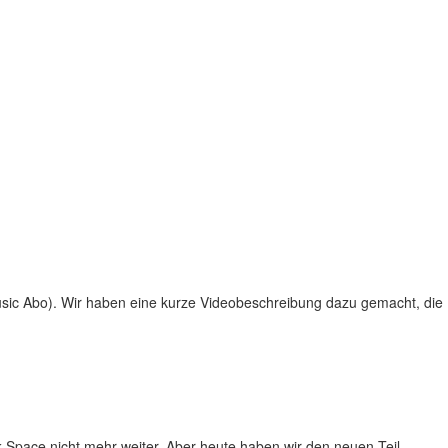
Music Abo). Wir haben eine kurze Videobeschreibung dazu gemacht, die
k Space nicht mehr weiter. Aber heute haben wir den neuen Teil