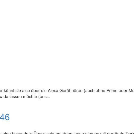
Ihr könnt sie also über ein Alexa Gerät hören (auch ohne Prime oder 
w da lassen möchte (uns...
046
es eine besondere Überraschung, denn lange ging es mit der Serie Dar