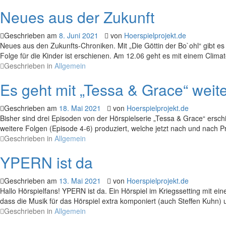
Neues aus der Zukunft
Geschrieben am
8. Juni 2021
von
Hoerspielprojekt.de
Neues aus den Zukunfts-Chroniken. Mit „Die Göttin der Bo`ohl“ gibt e
Folge für die Kinder ist erschienen. Am 12.06 geht es mit einem Climate
Geschrieben in
Allgemein
Es geht mit „Tessa & Grace“ weit
Geschrieben am
18. Mai 2021
von
Hoerspielprojekt.de
Bisher sind drei Episoden von der Hörspielserie „Tessa & Grace“ erschi
weitere Folgen (Episode 4-6) produziert, welche jetzt nach und nach Pr
Geschrieben in
Allgemein
YPERN ist da
Geschrieben am
13. Mai 2021
von
Hoerspielprojekt.de
Hallo Hörspielfans! YPERN ist da. Ein Hörspiel im Kriegssetting mit e
dass die Musik für das Hörspiel extra komponiert (auch Steffen Kuhn) u
Geschrieben in
Allgemein