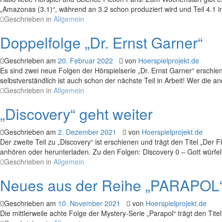
„Amazonas (3.1)“, während an 3.2 schon produziert wird und Teil 4.1 im
Geschrieben in
Allgemein
Doppelfolge „Dr. Ernst Garner“
Geschrieben am
20. Februar 2022
von
Hoerspielprojekt.de
Es sind zwei neue Folgen der Hörspielserie „Dr. Ernst Garner“ erschie
selbstverständlich ist auch schon der nächste Teil in Arbeit! Wer die a
Geschrieben in
Allgemein
„Discovery“ geht weiter
Geschrieben am
2. Dezember 2021
von
Hoerspielprojekt.de
Der zweite Teil zu „Discovery“ ist erschienen und trägt den Titel „Der 
anhören oder herunterladen. Zu den Folgen: Discovery 0 – Gott würfelt
Geschrieben in
Allgemein
Neues aus der Reihe „PARAPOL
Geschrieben am
10. November 2021
von
Hoerspielprojekt.de
Die mittlerweile achte Folge der Mystery-Serie „Parapol“ trägt den 