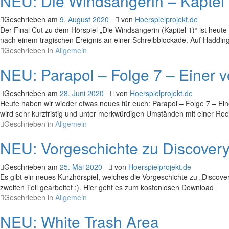
NEU: Die Windsängerin – Kaptel 1
Geschrieben am
9. August 2020
von
Hoerspielprojekt.de
Der Final Cut zu dem Hörspiel „Die Windsängerin (Kapitel 1)“ ist heute 
nach einem tragischen Ereignis an einer Schreibblockade. Auf Haddingt
Geschrieben in
Allgemein
NEU: Parapol – Folge 7 – Einer 
Geschrieben am
28. Juni 2020
von
Hoerspielprojekt.de
Heute haben wir wieder etwas neues für euch: Parapol – Folge 7 – Einer
wird sehr kurzfristig und unter merkwürdigen Umständen mit einer Rech
Geschrieben in
Allgemein
NEU: Vorgeschichte zu Discover
Geschrieben am
25. Mai 2020
von
Hoerspielprojekt.de
Es gibt ein neues Kurzhörspiel, welches die Vorgeschichte zu „Discover
zweiten Teil gearbeitet :). Hier geht es zum kostenlosen Download
Geschrieben in
Allgemein
NEU: White Trash Area