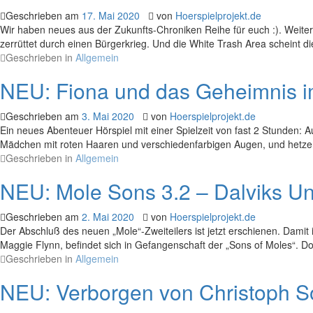
Geschrieben am
17. Mai 2020
von
Hoerspielprojekt.de
Wir haben neues aus der Zukunfts-Chroniken Reihe für euch :). Weiter 
zerrüttet durch einen Bürgerkrieg. Und die White Trash Area scheint d
Geschrieben in
Allgemein
NEU: Fiona und das Geheimnis 
Geschrieben am
3. Mai 2020
von
Hoerspielprojekt.de
Ein neues Abenteuer Hörspiel mit einer Spielzeit von fast 2 Stunden:
Mädchen mit roten Haaren und verschiedenfarbigen Augen, und hetzen d
Geschrieben in
Allgemein
NEU: Mole Sons 3.2 – Dalviks Un
Geschrieben am
2. Mai 2020
von
Hoerspielprojekt.de
Der Abschluß des neuen „Mole“-Zweiteilers ist jetzt erschienen. Damit
Maggie Flynn, befindet sich in Gefangenschaft der „Sons of Moles“. Doch
Geschrieben in
Allgemein
NEU: Verborgen von Christoph S