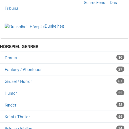
Schreckens – Das
Tribunal
Dunkelheit
HÖRSPIEL GENRES
Drama
30
Fantasy / Abenteuer
27
Grusel / Horror
67
Humor
22
Kinder
48
Krimi / Thriller
55
Science Fiction
74