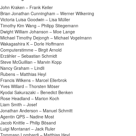
John Kraken – Frank Keiler
Brian Jonathan Cunningham – Werner Wilkening
Victoria Luisa Goodwin – Lisa Müller
Timothy Kim Wang – Philipp Stiegemann
Dwight William Johanson – Moe Lange
Michael Timothy Dejongh – Michael Vogelmann
Wakagashira K – Dorle Hoffmann
Computerstimme – Birgit Arnold
Erzähler – Sebastian Schmidt
Steve McGuillian – Marvin Kopp
Nancy Graham – Lindli
Rubens – Matthias Heyl
Francis Wilkens – Marcel Ellerbrok
Yves Willard – Thorsten Möser
Kyodai Sakurazaki – Benedict Benken
Rose Headland – Marion Koch
Liam Smith – Josef
Jonathan Anderson – Manuel Schmitt
Agentin QPS – Nadine Most
Jacob Knittle – Philip Bösand
Luigi Montanari – Jack Ruler
Tommaso Lombardi – Matthias Heyl