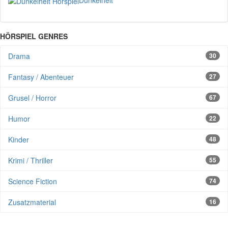
HÖRSPIEL GENRES
Drama
30
Fantasy / Abenteuer
27
Grusel / Horror
67
Humor
22
Kinder
48
Krimi / Thriller
55
Science Fiction
74
Zusatzmaterial
16