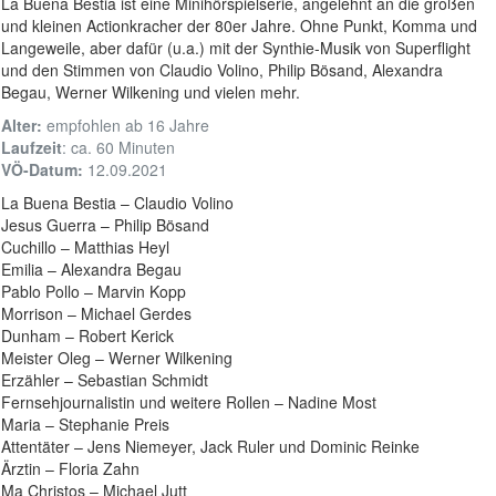
La Buena Bestia ist eine Minihörspielserie, angelehnt an die großen
und kleinen Actionkracher der 80er Jahre. Ohne Punkt, Komma und
Langeweile, aber dafür (u.a.) mit der Synthie-Musik von Superflight
und den Stimmen von Claudio Volino, Philip Bösand, Alexandra
Begau, Werner Wilkening und vielen mehr.
Alter:
empfohlen ab 16 Jahre
Laufzeit
: ca. 60 Minuten
VÖ-Datum:
12.09.2021
La Buena Bestia – Claudio Volino
Jesus Guerra – Philip Bösand
Cuchillo – Matthias Heyl
Emilia – Alexandra Begau
Pablo Pollo – Marvin Kopp
Morrison – Michael Gerdes
Dunham – Robert Kerick
Meister Oleg – Werner Wilkening
Erzähler – Sebastian Schmidt
Fernsehjournalistin und weitere Rollen – Nadine Most
Maria – Stephanie Preis
Attentäter – Jens Niemeyer, Jack Ruler und Dominic Reinke
Ärztin – Floria Zahn
Ma Christos – Michael Jutt